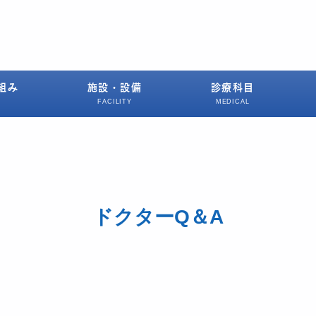
。
組み
施設・設備
診療科目
FACILITY
MEDICAL
ドクターQ＆A