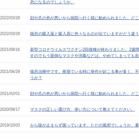
息になるのでしょうか。
2022/03/28
顔や爪の色が悪いから病院へ行く様に勧められました。どこ
2022/03/28
喘息の吸入薬と吸入器に色々なものが出ていますがどう違う
2021/09/16
新型コロナウイルスワクチン2回接種が終わりました。2週
すのでもう面倒なマスクや消毒などは、やめてしまっても良
2021/06/29
喘息治療中です。夜寝ている時に発作が起こる事が多く、不
うか？
2021/02/01
顔や爪の色が悪いから病院へ行く様に勧められました。どこ
2020/09/17
マスクの正しい選び方、使い方について教えてください。
2019/10/03
から咳が止まらず困っています。ただの風邪でしょうか。夏