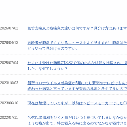
2026/07/02
気管支喘息と咳喘息の違いは何ですか？見分け方はあります
2026/04/13
高齢者が肺炎で亡くなるニュースをよく見ますが、肺炎はそ
どうやって見分けるのですか。
2025/07/04
たまたま受けた胸部CT検査で肺の小さな結節を指摘され、定
した。なぜでしょうか？
2023/10/03
新型コロナウイルス感染症が5類になり新聞やテレビでもあ
終わった病気と言っていますが普通の風邪と考えて良いので
2023/06/16
現在は禁煙していますが、以前はヘビースモーカーでしたC
2022/07/11
40代以降風邪をひくと咳だけいつも長引いてしまいなかな
ような咳が出て、特に寝入る時に出るのでなかなか寝付けま