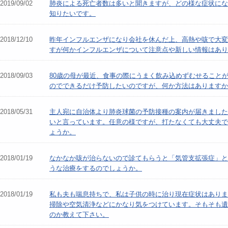
2019/09/02
肺炎による死亡者数は多いと聞きますが、どの様な症状にな
知りたいです。
2018/12/10
昨年インフルエンザになり会社を休んだ上、高熱や咳で大変
すが何かインフルエンザについて注意点や新しい情報はあり
2018/09/03
80歳の母が最近、食事の際にうまく飲み込めずむせること
のでできるだけ予防したいのですが、何か方法はありますか
2018/05/31
主人宛に自治体より肺炎球菌の予防接種の案内が届きました
いと言っています。任意の様ですが、打たなくても大丈夫で
ょうか。
2018/01/19
なかなか咳が治らないので診てもらうと「気管支拡張症」と
うな治療をするのでしょうか。
2018/01/19
私も夫も喘息持ちで、私は子供の時に治り現在症状はありま
掃除や空気清浄などにかなり気をつけています。そもそも遺
のか教えて下さい。