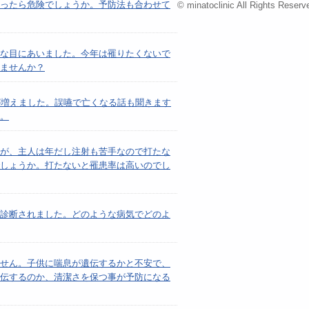
ったら危険でしょうか。予防法も合わせて
© minatoclinic All Rights Reserv
な目にあいました。今年は罹りたくないで
ませんか？
が増えました。誤嚥で亡くなる話も聞きます
。
が、主人は年だし注射も苦手なので打たな
しょうか。打たないと罹患率は高いのでし
診断されました。どのような病気でどのよ
せん。子供に喘息が遺伝するかと不安で、
伝するのか、清潔さを保つ事が予防になる