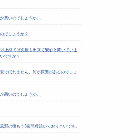
か悪いのでしょうか。
ご挨拶
医院の取り組み
のでしょうか？
施設・設備
診療科目
呼吸器内科
間以上経てば免疫も出来て安心と聞いていま
いですか？
COPDを知る
内科
安で眠れません。何か原因があるのでしょ
小児科
アレルギー科
か悪いのでしょうか。
喘息・咳喘息
診療案内・アクセス
お知らせ
ドクターQ&A
風邪の後もう3週間程続いており辛いです。