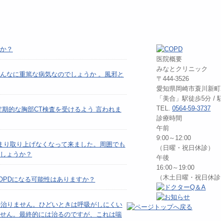
か？
医院概要
みなとクリニック
んなに重篤な病気なのでしょうか 。風邪と
〒444-3526
愛知県岡崎市蓑川新町2
「美合」駅徒歩5分 /
TEL.
0564-59-3737
期的な胸部CT検査を受けるよう 言われま
診療時間
午前
9:00～12:00
まり取り上げなくなって来ました。周囲でも
（日曜・祝日休診）
しょうか？
午後
16:00～19:00
（木土日曜・祝日休診
OPDになる可能性はありますか？
か治りません。ひどいときは呼吸がしにくい
せん。最終的には治るのですが、これは喘